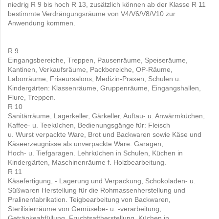
niedrig R 9 bis hoch R 13, zusätzlich können ab der Klasse R 11
bestimmte Verdrängungsräume von V4/V6/V8/V10 zur
Anwendung kommen.
R 9
Eingangsbereiche, Treppen, Pausenräume, Speiseräume,
Kantinen, Verkaufsräume, Packbereiche, OP-Räume,
Laborräume, Friseursalons, Medizin-Praxen, Schulen u.
Kindergärten: Klassenräume, Gruppenräume, Eingangshallen,
Flure, Treppen.
R 10
Sanitärräume, Lagerkeller, Gärkeller, Auftau- u. Anwärmküchen,
Kaffee- u. Teeküchen, Bedienungsgänge für: Fleisch
u. Wurst verpackte Ware, Brot und Backwaren sowie Käse und
Käseerzeugnisse als unverpackte Ware. Garagen,
Hoch- u. Tiefgaragen. Lehrküchen in Schulen, Küchen in
Kindergärten, Maschinenräume f. Holzbearbeitung.
R 11
Käsefertigung, - Lagerung und Verpackung, Schokoladen- u.
Süßwaren Herstellung für die Rohmassenherstellung und
Pralinenfabrikation. Teigbearbeitung von Backwaren,
Sterilisierräume von Gemüsebe- u. -verarbeitung,
Getränkeabfüllung, Fruchtsaftherstellung, Küchen in