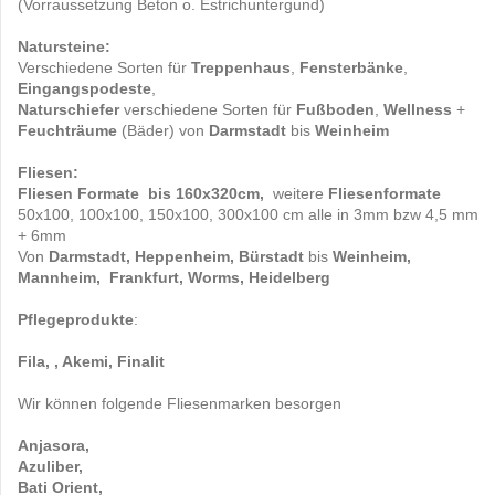
(Vorraussetzung Beton o. Estrichuntergund)
Natursteine:
Verschiedene Sorten für
Treppenhaus
,
Fensterbänke
,
Eingangspodeste
,
Naturschiefer
verschiedene Sorten für
Fußboden
,
Wellness
+
Feuchträume
(Bäder) von
Darmstadt
bis
Weinheim
Fliesen:
Fliesen Formate bis 160x320cm,
weitere
Fliesenformate
50x100, 100x100, 150x100, 300x100 cm alle in 3mm bzw 4,5 mm
+ 6mm
Von
Darmstadt, Heppenheim, Bürstadt
bis
Weinheim,
Mannheim, Frankfurt, Worms, Heidelberg
Pflegeprodukte
:
Fila, , Akemi, Finalit
Wir können folgende Fliesenmarken besorgen
Anjasora,
Azuliber,
Bati Orient,