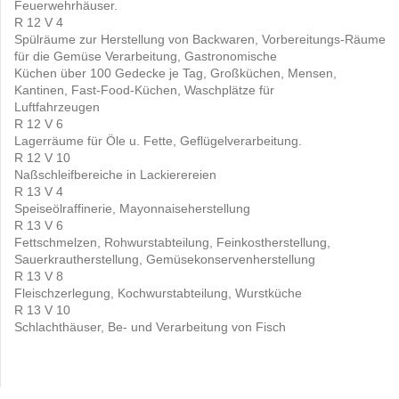
Feuerwehrhäuser.
R 12 V 4
Spülräume zur Herstellung von Backwaren, Vorbereitungs-Räume
für die Gemüse Verarbeitung, Gastronomische
Küchen über 100 Gedecke je Tag, Großküchen, Mensen,
Kantinen, Fast-Food-Küchen, Waschplätze für
Luftfahrzeugen
R 12 V 6
Lagerräume für Öle u. Fette, Geflügelverarbeitung.
R 12 V 10
Naßschleifbereiche in Lackierereien
R 13 V 4
Speiseölraffinerie, Mayonnaiseherstellung
R 13 V 6
Fettschmelzen, Rohwurstabteilung, Feinkostherstellung,
Sauerkrautherstellung, Gemüsekonservenherstellung
R 13 V 8
Fleischzerlegung, Kochwurstabteilung, Wurstküche
R 13 V 10
Schlachthäuser, Be- und Verarbeitung von Fisch