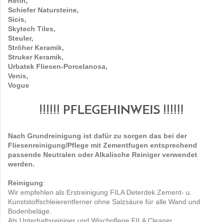
Refin,
Schiefer Natursteine,
Sicis,
Skytech Tiles,
Steuler,
Ströher Keramik,
Struker Keramik,
Urbatek Fliesen-Porcelanosa,
Venis,
Vogue
!!!!!! PFLEGEHINWEIS !!!!!!
Nach Grundreinigung ist dafür zu sorgen das bei der
Fliesenreinigung/Pflege mit Zementfugen entsprechend
passende Neutralen oder Alkalische Reiniger verwendet
werden.
Reinigung
:
Wir empfehlen als Erstreinigung FILA Deterdek Zement- u.
Kunststoffschleierentferner ohne Salzsäure für alle Wand und
Bodenbeläge.
Als Unterhaltsreiniger und Wischpflege FILA Cleaner