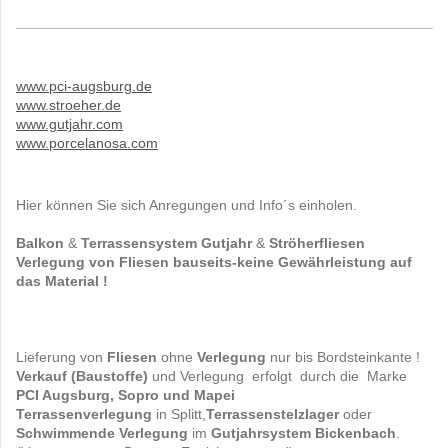
www.pci-augsburg.de
www.stroeher.de
www.gutjahr.com
www.porcelanosa.com
Hier können Sie sich Anregungen und Info´s einholen.
Balkon
&
Terrassensystem
Gutjahr
&
Ströherfliesen
Verlegung von Fliesen bauseits-keine Gewährleistung auf
das Material !
Lieferung von
Fliesen
ohne
Verlegung
nur bis Bordsteinkante !
Verkauf (Baustoffe)
und Verlegung erfolgt durch die Marke
PCI Augsburg, Sopro und Mapei
Terrassenverlegung
in Splitt,
Terrassenstelzlager
oder
Schwimmende Verlegung
im
Gutjahrsystem Bickenbach
.