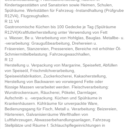
Kindertagesstätten und Sanatorien sowie Heimen, Schulen,
Spülräume. Werkstätten für Fahrzeug -Instandhaltung (Prüfgrube
R12V4), Flugzeughallen.
R 11 V4
Gastronomische Küchen bis 100 Gedecke je Tag (Spülräume
R12V4)Kraftfutterherstellung unter Verwendung von Fett
u. Wasser, Be u. Verarbeitung von Hohlglas, Bauglas. Metallbe- u.
-verarbeitung: Graugußbearbeitung, Drehereien u.
Fräsereien, Stanzereien, Pressereien, Bereiche mit erhöhter Öl-
Schmiermittelbelastung. Fahrzeugwaschhallen,
R 12
Herstellung u. Verpackung von Margarine, Speisefett, Abfüllen
von Speiseöl, Frischmilchverarbeitung,
Speiseeisfabrikation, Zuckerkocherei, Kakaoherstellung,
Herstellung von Backwaren wo vorwiegend Fette oder
flüssige Massen verarbeitet werden. Fleischverarbeitung:
Wursttrockenraum, Räucherei, Pökelei, Darmlager,
Aufschnitt- u. -verpackung. Küchen und Spülräume in
Krankenhäusern. Kühlräume für unverpackte Ware,
Bedienungsgang für Fisch, Metall u. Verarbeitung: Beizereien,
Härtereien, Galvanisierräume Werfthallen von
Luftfahrzeugen, Abwasserbehandlungsanlagen, Fahrzeug
Stellplätze und Räume f. Schlauchpflegeinrichtungen in